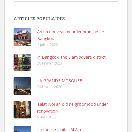
et
Design
en
ARTICLES POPULAIRES
Asie
Ari un nouveau quartier branché de
Bangkok
4 juillet 2022
In Bangkok, the Siam square district
28 février 2023
LA GRANDE MOSQUEE
24 février 2020
Talat Noi an old neighborhood under
renovation
9 avril 2023
Le fort de Jahili – Al Ain