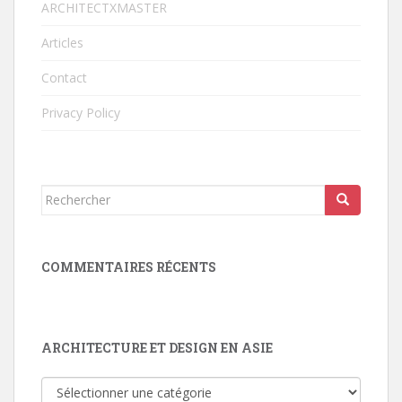
ARCHITECTXMASTER
Articles
Contact
Privacy Policy
Rechercher...
COMMENTAIRES RÉCENTS
ARCHITECTURE ET DESIGN EN ASIE
Architecture