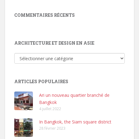
COMMENTAIRES RÉCENTS
ARCHITECTURE ET DESIGN EN ASIE
Architecture
et
Design
en
ARTICLES POPULAIRES
Asie
Ari un nouveau quartier branché de
Bangkok
4 juillet 2022
In Bangkok, the Siam square district
28 février 2023