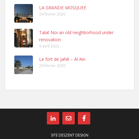
LA GRANDE MOSQUEE
24 février 2020
Talat Noi an old neighborhood under
renovation
9 avril 2023
Le fort de Jahili – Al Ain
29 février 2020
SITE DESZENT DESIGN